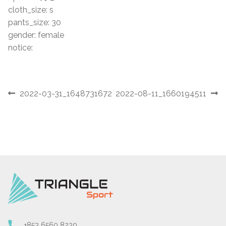
cloth_size: s
pants_size: 30
gender: female
notice:
文
上
下
2022-03-31_1648731672
2022-08-11_1660194511
章
一
一
導
篇
篇
覽
文
文
章:
章:
+853 6560 8230