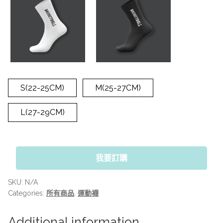
S(22-25CM)
M(25-27CM)
L(27-29CM)
我要訂購
SKU:
N/A
Categories:
所有商品
,
運動襪
Additional information