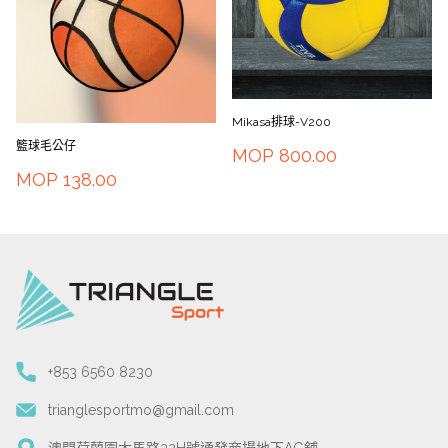
Mikasa排球-V200
籃球毛公仔
MOP
800.00
MOP
138.00
+853 6560 8230
trianglesportmo@gmail.com