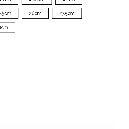
6.5cm
26cm
27.5cm
8cm