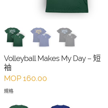
Volleyball Makes My Day – 短
袖
MOP
160.00
規格