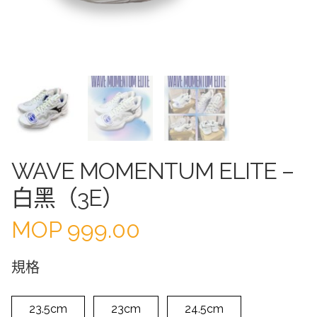
WAVE MOMENTUM ELITE –
白黑（3E）
MOP
999.00
規格
23.5cm
23cm
24.5cm